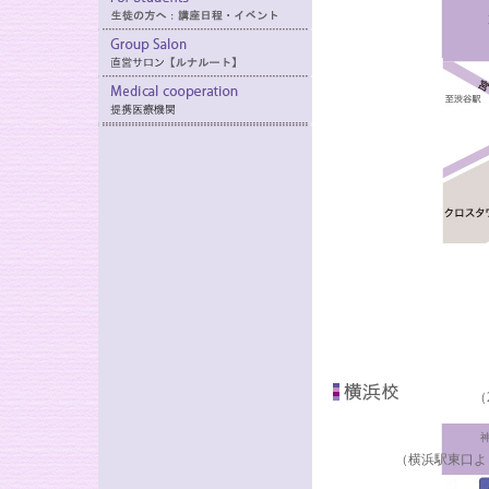
（
神
（横浜駅東口よ